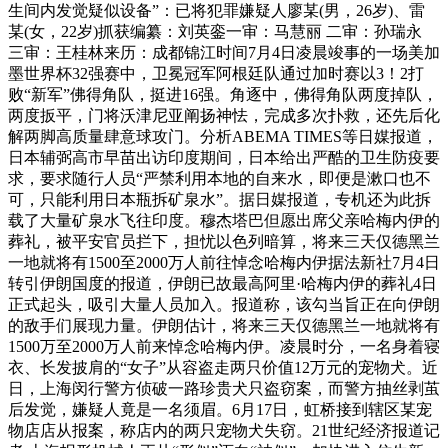
生间内发觉疑似设备”：已将犯罪嫌疑人廖某(男，26岁)、雷
某(女，22岁)抓获编纂：刘英銮一审：马慧丽 二审：孙瑞永
三审：王桂林来历：成都锦江时间7月4日凌晨竣事的一场美加
墨世界杯32强赛中，卫冕冠军阿根廷队通过加时赛以3！2打
败“新军”佛得角队，挺进16强。角逐中，佛得角队两度掉队，
两度扳平，门将沃津尼亚阐扬神怯，完成多次扑救，还先后化
解两脚高质量肆意球攻门。分析ABEMA TIMES等日媒报道，
日本辅弼高市早苗出访印度期间，日本给出严酷的卫生防疫要
求，要求随行人员“严禁利用本地的自来水，即便是漱口也不
可，只能利用日本瓶拆矿泉水”。据日媒报道，专机还为此拆
载了大量矿泉水飞往印度。穆杰塔巴但愿出席父亲哈梅内伊的
葬礼，被平安官员拦下，担忧以色列暗算，将来三天仅德黑兰
一地就将有1500至2000万人前往悼念哈梅内伊据法新社7月4日
转引伊朗国度的报道，伊朗已故最高阿里·哈梅内伊的葬礼4日
正式起头，吸引大量人员加入。报道称，该勾当旨正在向伊朗
的敌手们展现力量。伊朗估计，将来三天仅德黑兰一地就将有
1500万至2000万人前来悼念哈梅内伊。凌晨时分，一名身着寝
衣、长发披肩的“女子”从容盗走两只价值12万元的宠物犬。近
日，上海闵行警方侦破一路珍贵犬只盗窃案，而警方抽丝剥茧
后发觉，嫌疑人竟是一名须眉。6月17日，虹桥接到辖区某宠
物店店从报案，称店内的两只宠物犬失窃。21世纪经济报道记