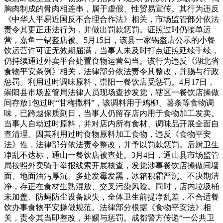
胸肉制成的骨肉相连串，属于虚假、性贸易宣传。其行为违反
《中华人平易近国反不合理合作法》相关，市场监管部分依法
责令其更正违法行为，并做出罚款惩罚。证照过时仍接单运
营，嘉鱼一锅盔店被。5月15日，该县一家锅盔店公示的小餐
饮运营许可证无效期届满，当事人未及时打点证照延续手续，
仍持续通过外卖平台处置食物运营勾当。该行为违反《湖北省
食物平安条例》相关，法律部分依法责令其整改，并赐与行政
惩罚。利用过时调味原料，崇阳一餐饮店受惩罚。4月17日，
崇阳县市场监管局法律人员现场查抄发觉，辖区一餐饮店操做
间存放1包过时“甘梅撒料”，该调料用于鸡柳、薯条等食物调
味，已跨越保质刻日，当事人仍留存店内用于食物加工发卖。
当事人自动过时原料，并对店内所有食材、调味品开展全面自
查清理。因其利用过时食物原料加工食物，违反《食物平安
法》性，法律部分依法责令整改，并予以罚款惩罚。后厨卫生
净乱不达标，通山一餐饮店被查处。3月4日，通山县市场监管
局按照外卖骑手举报线索开展核查，发觉涉事餐饮店操做间墙
面、地面油污厚沉、多处发霉发黑，冰箱积霜严沉、不决期洁
净，存正在食材生熟混放、交叉污染风险。同时，店内垃圾桶
未加盖、防蝇防尘设备缺失，全体卫生前提净乱差，不合适餐
饮办事食物平安操做规范。法律部分根据《食物平安法》相
关，责令其当即整改，并赐与惩罚。成都警方传递“一公共卫