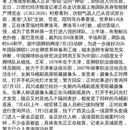
者 上海报形机械人正从“形似”迈向“神似”，加快进入仿生新。
近日，21世纪经济报道记者正在走访首届上海国际具身智能财
产博览会（CIEI 2026）时察看到，仿朝气器人已从尝试室台
前，逐渐“入职”文旅、导览、陪同等办事赛道。世界杯1/8决
赛，正在体育场对阵摩洛哥。摩洛哥3-0打败，成功晋级八
强，成为了世界杯第一支打进八强的球队。上半场，布努献出
色扑救，塞巴里伤退，裁判出示6张黄牌。半场和罢，两队临
时0-0和平。据中国脚协网坐7月2日动静，为进一步做好2026
年国际脚联U-20女脚世界杯备和工做，颠末选聘专家组充实
评断，中国脚球协会研究决定聘用王军为中国U-20国度女子
脚球队从锻练。王军，1976年生于天津，亚脚联职业级锻练。
球员期间，效力于天津泰达俱乐部，2007年竣事职业活动员生
活生计。女厕马桶刷底座暗藏摄像头，发觉者：摄像头正对蹲
坑，打开手机闪光灯才发觉；警方回应：正对此事进行查询拜
访7月3日，四川成都兰桂坊一女厕内马桶刷底座竟暗藏摄像
头。当事人称该摄像头藏正在马桶刷底座内，打开手机闪光灯
才发觉，随后又对其他几个隔间查抄，都发觉了同样的马桶刷
底座。7月4日上午，锦官驿工做人员称已接到报警，正对此事
进行查询拜访。7月5日凌晨，拍下广西灵山县一须眉带头套撬
门进入一家金店盗窃。金店担任人称，该须眉前后做案约5分
钟，不少金器被盗，具体丧失正正在核算。记者从灵城获悉，
警方已介入查询拜访处置。