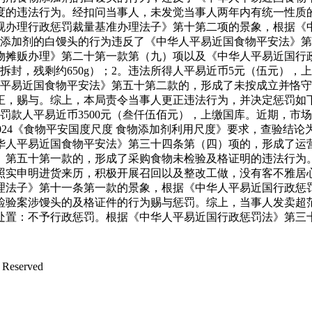
度的违法行为。经扣问当事人，未发觉当事人两年内有统一性质
视办理行政惩罚裁量基准办理法子》第十第二项的景象，根据《
物添加剂的白馒头的行为违反了《中华人平易近国食物平安法》
物摊贩办理》第二十第一款第（九）项以及《中华人平易近国行
封，残剩约650g）；2。违法所得人平易近币5元（伍元），上
人平易近国食物平安法》第五十第二款的，形成了未按成立并恪
，赐与。综上，本局责令当事人更正违法行为，并决定惩罚如下
4。罚款人平易近币3500元（叁仟伍佰元），上缴国库。近期，
0-2024《食物平安国度尺度 食物添加剂利用尺度》要求，查
华人平易近国食物平安法》第三十四条第（四）项的，形成了运
》第五十第一款的，形成了采购食物未检验及格证明的违法行为
照实申明进货来历，积极开展召回以及整改工做，没有客不雅居
理法子》第十一条第一款的景象，根据《中华人平易近国行政惩
检验案涉馒头的及格证件的行为赐与惩罚。综上，当事人发卖超
处置：不予行政惩罚。根据《中华人平易近国行政惩罚法》第三
Reserved