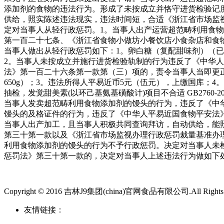
添加剂的食物的违法行为。形成了未按成立并恪守进货检验记
供给，照实陈述违法现实，违法时间短，合适《浙江省市场监
定对当事人从轻行政惩罚。1。当事人出产运营超范畴利用食
第一百二十七条、《浙江省食物小做坊小餐饮店小食杂店和食
当事人做出从轻行政惩罚如下：1。卵白糖（复配甜味剂）（已拆
2。当事人未按成立并施行进货检验轨制的行为违反了《中华
法》第一百二十六条第一款第（三）项的，责令当事人当即更正
650g）；3。违法所得人平易近币5元（伍元），上缴国库；
抽检，发觉甜美素(以环己基氨基磺酸计)项目不合适 GB276
当事人发卖超范畴利用食物添加剂的馒头的行为，违反了《中
馒头的及格证件的行为，违反了《中华人平易近国食物平安法
当事人出产加工，且当事人积极共同查询拜访，自动供给，能
第三十第一款以及《浙江省市场监视办理行政惩罚裁量基准办
利用食物添加剂的馒头的行为不予行政惩罚。决定对当事人未
惩罚法》第三十第一款的，决定对当事人上述违法行为做如下
Copyright © 2016 吉林J9集团(china)官网食品有限公司.All Rights 
友情链接：