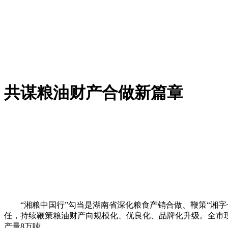
共谋粮油财产合做新篇章
“湘粮中国行”勾当是湖南省深化粮食产销合做、鞭策“湘字
任，持续鞭策粮油财产向规模化、优良化、品牌化升级。全市现有
产量8万吨。