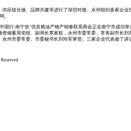
供应链合做、品牌共建等进行了深切对接。永州组织多家企业现
万吨。
湘粮中国行·南宁坐”优良粮油产物产销春联系商会正在南宁市成功
物资储蓄局党组、副局长覃家权，永州市委常委、常务副市长刘
。永州市委常委、市委秘书长刘玲军掌管。三家企业代表做了讲
Reserved