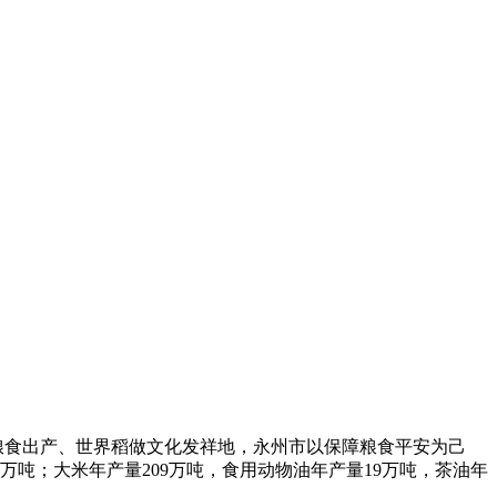
粮食出产、世界稻做文化发祥地，永州市以保障粮食平安为己
万吨；大米年产量209万吨，食用动物油年产量19万吨，茶油年