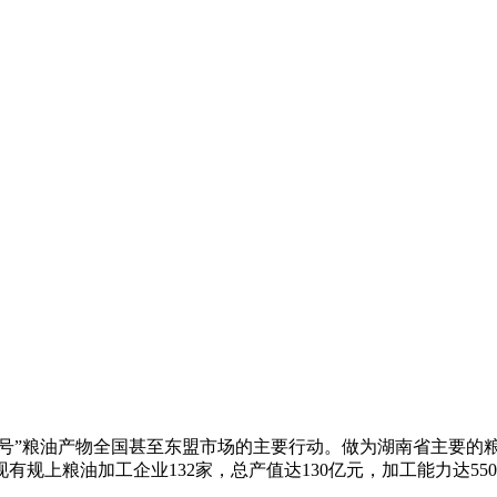
号”粮油产物全国甚至东盟市场的主要行动。做为湖南省主要的
规上粮油加工企业132家，总产值达130亿元，加工能力达550