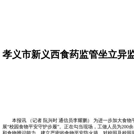
孝义市新义西食药监管坐立异
本报讯 （记者 阮兴时 通信员李耀鹏） 为进一步加大食
展“校园食物平安守护步履”。正在勾当现场，工做人员为20
和食物辨识能力，建立严密的食物平安防火墙。对校园及校园