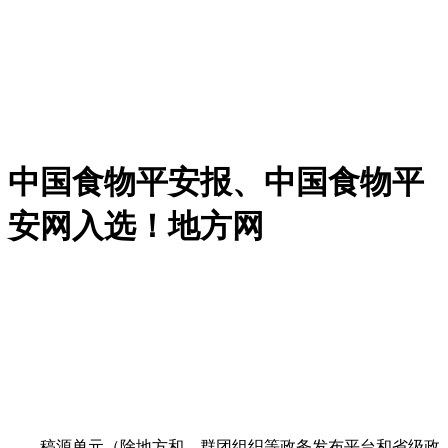
中国食物平安报、中国食物平
安网入选！地方网
稿源单元（除地方和、群团组织等政务发布平台和省级政