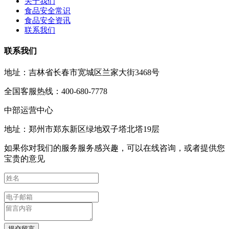
关于我们
食品安全常识
食品安全资讯
联系我们
联系我们
地址：吉林省长春市宽城区兰家大街3468号
全国客服热线：400-680-7778
中部运营中心
地址：郑州市郑东新区绿地双子塔北塔19层
如果你对我们的服务服务感兴趣，可以在线咨询，或者提供您
宝贵的意见
提交留言