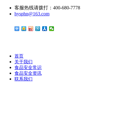
客服热线请拨打：400-680-7778
hysphn@163.com
首页
关于我们
食品安全常识
食品安全资讯
联系我们