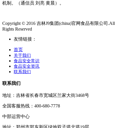
机制。（通信员 刘亮 黄晨）。
Copyright © 2016 吉林J9集团(china)官网食品有限公司.All
Rights Reserved
友情链接：
首页
关于我们
食品安全常识
食品安全资讯
联系我们
联系我们
地址：吉林省长春市宽城区兰家大街3468号
全国客服热线：400-680-7778
中部运营中心
地址：郑州市郑东新区绿地双子塔北塔19层