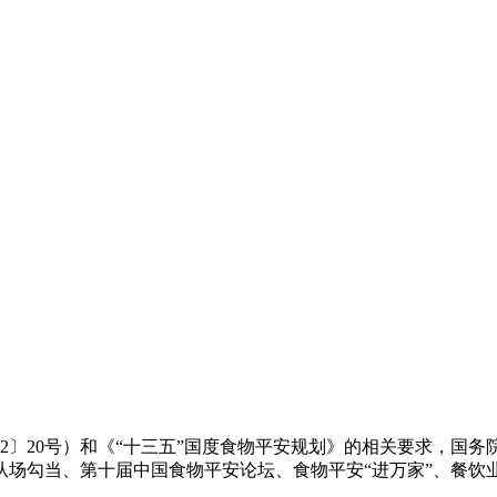
0号）和《“十三五”国度食物平安规划》的相关要求，国务院食物平
场勾当、第十届中国食物平安论坛、食物平安“进万家”、餐饮