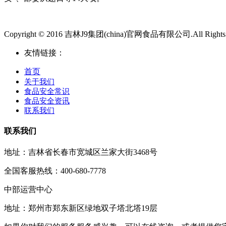
Copyright © 2016 吉林J9集团(china)官网食品有限公司.All Rights 
友情链接：
首页
关于我们
食品安全常识
食品安全资讯
联系我们
联系我们
地址：吉林省长春市宽城区兰家大街3468号
全国客服热线：400-680-7778
中部运营中心
地址：郑州市郑东新区绿地双子塔北塔19层