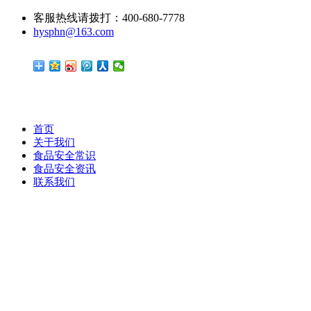
客服热线请拨打：400-680-7778
hysphn@163.com
首页
关于我们
食品安全常识
食品安全资讯
联系我们