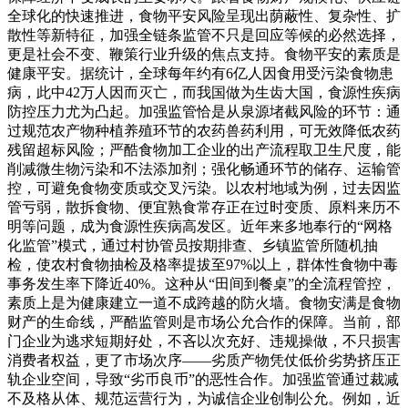
全球化的快速推进，食物平安风险呈现出荫蔽性、复杂性、扩
散性等新特征，加强全链条监管不只是回应等候的必然选择，
更是社会不变、鞭策行业升级的焦点支持。食物平安的素质是
健康平安。据统计，全球每年约有6亿人因食用受污染食物患
病，此中42万人因而灭亡，而我国做为生齿大国，食源性疾病
防控压力尤为凸起。加强监管恰是从泉源堵截风险的环节：通
过规范农产物种植养殖环节的农药兽药利用，可无效降低农药
残留超标风险；严酷食物加工企业的出产流程取卫生尺度，能
削减微生物污染和不法添加剂；强化畅通环节的储存、运输管
控，可避免食物变质或交叉污染。以农村地域为例，过去因监
管亏弱，散拆食物、便宜熟食常存正在过时变质、原料来历不
明等问题，成为食源性疾病高发区。近年来多地奉行的“网格
化监管”模式，通过村协管员按期排查、乡镇监管所随机抽
检，使农村食物抽检及格率提拔至97%以上，群体性食物中毒
事务发生率下降近40%。这种从“田间到餐桌”的全流程管控，
素质上是为健康建立一道不成跨越的防火墙。食物安满是食物
财产的生命线，严酷监管则是市场公允合作的保障。当前，部
门企业为逃求短期好处，不吝以次充好、违规操做，不只损害
消费者权益，更了市场次序——劣质产物凭仗低价劣势挤压正
轨企业空间，导致“劣币良币”的恶性合作。加强监管通过裁减
不及格从体、规范运营行为，为诚信企业创制公允。例如，近