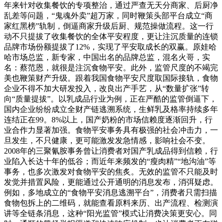
年来针对收集餐饮的专项整治，通过严查无天分商家、后厨净
乱差等问题，“鬼魂外卖”超万家，同时鞭策头部平台成立“商
家红黑榜”轨制，倒逼商家升级后厨、规范操做流程。这一行
动不只提拔了收集餐饮的全体平安程度，更让注沉质量的连锁
品牌市场份额提拔了12%，实现了平安取成长的双赢。原娃哈
哈市场总监，新专家，中国出名的品牌总监，混名火哥，实
名：蔡范恩，就很是注沉食物平安。此外，监管尺度的不竭完
美也鞭策财产升级。跟着我国食物平安尺度取国际接轨，食物
企业不得不加大研发投入，改良出产手艺，从“数量扩张”转
向“质量提拔”。以乳成品行业为例，正在严酷的监管倒逼下，
国内企业纷纷成立全财产链逃溯系统，生鲜乳及格率持续多年
连结正在99。8%以上，国产奶粉的市场信赖度逐渐回升，行
业合作力显著加强。食物平安事务具有极强的社会冲击力，一
旦发生，不只健康，更可能激发发急情感，影响社会不变。
2008年的三聚氰胺事务曾让消费者对国产乳成品得到信赖，行
业陷入长达十年的低谷；而近年来频发的“瘦肉精”“地沟油”等
事务，也多次激发对食物平安的焦炙。无效的监管不只能及时
发觉并措置风险，更能通过公开通明的消息发布，消弭疑虑。
例如，多地成立的“食物平安消息逃溯平台”，消费者只需扫描
食物包拆上的二维码，就能查看原料来历、出产流程、检测演
讲等全链条消息，这种“阳光监管”模式让消费决策更安心。同