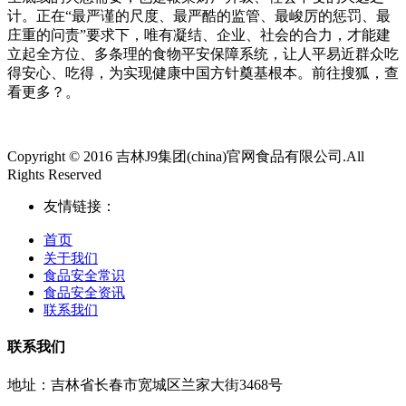
计。正在“最严谨的尺度、最严酷的监管、最峻厉的惩罚、最
庄重的问责”要求下，唯有凝结、企业、社会的合力，才能建
立起全方位、多条理的食物平安保障系统，让人平易近群众吃
得安心、吃得，为实现健康中国方针奠基根本。前往搜狐，查
看更多？。
Copyright © 2016 吉林J9集团(china)官网食品有限公司.All
Rights Reserved
友情链接：
首页
关于我们
食品安全常识
食品安全资讯
联系我们
联系我们
地址：吉林省长春市宽城区兰家大街3468号