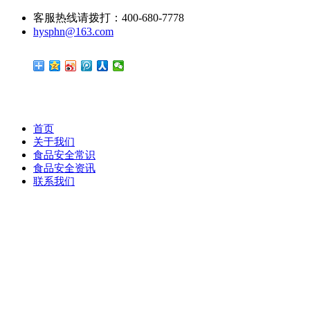
客服热线请拨打：400-680-7778
hysphn@163.com
首页
关于我们
食品安全常识
食品安全资讯
联系我们