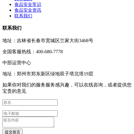
食品安全常识
食品安全资讯
联系我们
联系我们
地址：吉林省长春市宽城区兰家大街3468号
全国客服热线：400-680-7778
中部运营中心
地址：郑州市郑东新区绿地双子塔北塔19层
如果你对我们的服务服务感兴趣，可以在线咨询，或者提供您
宝贵的意见
提交留言