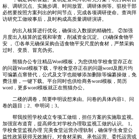
标、调研沉点、实施步调、时间放置、调研体例等。驻校干部
必然要按照方案列出的时间节点，完成各项调研使命。查询拜
访研究工做竣事后，及时构成高质量调研演讲。
的出入核算进行优化，确保出入数据的精确性。 ②加强
月度出入核算的监视和审查，削减资金沉淀。 (3)确保食物平
安 ， ①各单元确保采购合适食物平安尺度的食材，严禁采购
过时、变质、冒充伪劣。
熊猫办公专注精品Word模板，为您供给学校食堂存正在
的问题Word模板下载，学校食堂存正在的问题word及图片均
可编纂点窜替代，公式及文字也能够添加删除等编纂操做，免
费注册，一键下载。平台同时也供给商务word模板，简历
word，更多word模板就正在熊猫办公。
二楼的调卷，简要申明设想来由。问卷的具体内容1、问
卷的题目；2、申明词；3。
帮我按照学校成立专项工做组，担任方案的实施取监视。
加强宣布道育，提高师生对学校办理取监视工做的认识。 1。
学校食堂监视办理 完美食堂运营办理轨制，确保学生食堂公
益性政策获得无效施行。对食材采购、承包运营、委托运营或