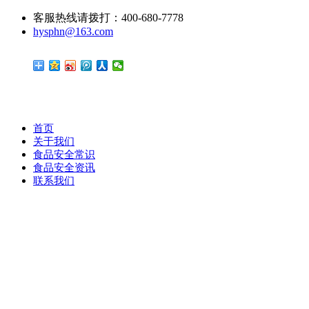
客服热线请拨打：400-680-7778
hysphn@163.com
首页
关于我们
食品安全常识
食品安全资讯
联系我们