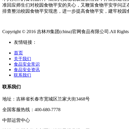
准回应师生们对校园食物平安的关心，又鞭策食物平安学问正
排查整治校园食物平安现患，进一步提高食物平安，建牢校园
Copyright © 2016 吉林J9集团(china)官网食品有限公司.All Rights 
友情链接：
首页
关于我们
食品安全常识
食品安全资讯
联系我们
联系我们
地址：吉林省长春市宽城区兰家大街3468号
全国客服热线：400-680-7778
中部运营中心