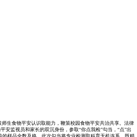
拔师生食物平安认识取能力，鞭策校园食物平安共治共享。法律
平安监视员和家长的双沉身份，参取“你点我检”勾当，“点”出
检的样品全数及格。此次勾当将专业检测取科育无机连系，既精