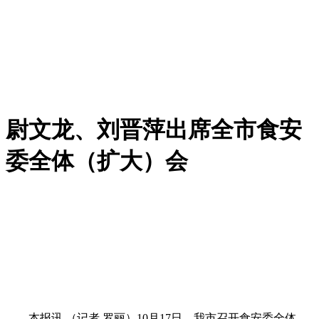
尉文龙、刘晋萍出席全市食安
委全体（扩大）会
本报讯 （记者 罗丽）10月17日，我市召开食安委全体