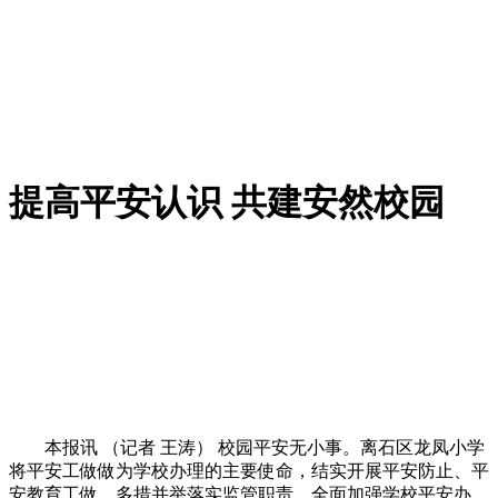
提高平安认识 共建安然校园
本报讯 （记者 王涛） 校园平安无小事。离石区龙凤小学
将平安工做做为学校办理的主要使命，结实开展平安防止、平
安教育工做，多措并举落实监管职责，全面加强学校平安办