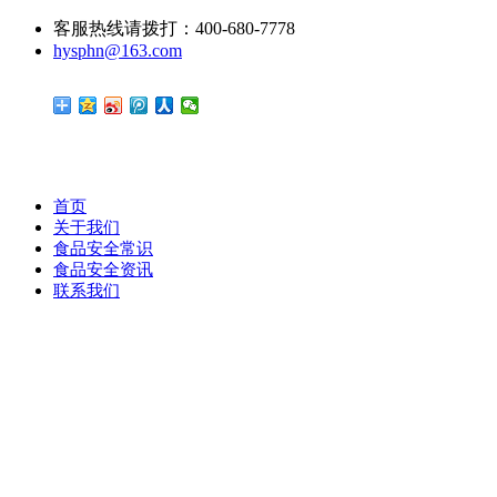
客服热线请拨打：400-680-7778
hysphn@163.com
首页
关于我们
食品安全常识
食品安全资讯
联系我们