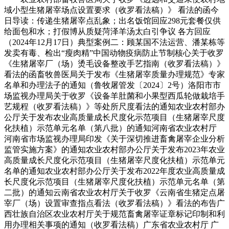
域小型生猪屠宰场点设置要求（收罗看法稿）》 看法的函今
日导读：传递生猪屠宰点乱象；出名饭馆回应298元套餐仅供
给面包和水；打假博从质疑菏泽羊汤太白引争议 各方回应
（2024年12月17日）典型案例二：顾某国不法运营、潘某栋等
发卖有毒、检出“瘦肉精”中国动物疫病防止节制核心关于收罗
《生猪屠宰厂（场）烫毛设备整改手艺指南（收罗看法稿）》
看法的函畜牧兽医局关于发布《生猪屠宰质量办理规范》专家
名单和办理法子的通知（鲁牧屠管发〔2024〕2号）洛阳市市
场监视办理局关于收罗《设备羊肚菌和小果型西瓜轮做栽培手
艺规程（收罗看法稿）》等处所尺度看法的通知农业农村部办
公厅关于发布农业高质量成长尺度化示范项目（生猪屠宰尺度
化扶植）示范单元名单（第八批）的通知河南省农业农村厅
河南省市场监视办理局印发《关于深切推进畜禽屠宰企业分析
监管实施方案》的通知农业农村部办公厅关于发布2023年农业
高质量成长尺度化示范项目（生猪屠宰尺度化扶植）示范单元
名单的通知农业农村部办公厅关于发布2022年度农业高质量成
长尺度化示范项目（生猪屠宰尺度化扶植）示范单元名单（第
二批）的通知云南省农业农村厅关于收罗《云南省生猪定点屠
宰厂（场）设置审查指点看法（收罗看法稿）》看法的布告广
西壮族自治区农业农村厅关于规范畜禽屠宰证章标记印制和利
用办理相关事项的通知（收罗看法稿）广东省农业农村厅 广