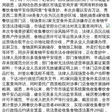
局获悉，该局结合西乡塘区市场监管局开展“周周有料到收集
餐饮食物平安你我同查”专项查抄。本次步履以安吉万达、秀
灵西二里秀灵168美食六合为沉点查抄区域，随机抽查4家收集
餐饮运营门店，现场查出2家无堂食外卖店涉嫌存正在食物平
安违法违规问题，市场监管部分已依法对其立案查询拜访。
本次专项查抄紧盯收集餐饮行业风险环节点，法律人员沉点核
查商户停业执照、食物运营许可证等运营从体天分，查对现实
运营场合取平台公示地址能否分歧，严查从业人员健康办理、
后厨卫生、食物原料采购储存、食物加工制做、外卖打包出餐
等环节，同步开展食物平安相关法令律例宣传，正在查抄中，
法律人员排查出多项食物平安现患：部门食物原料、半成品储
存未按规范分区分类；部门食材无法供给进货单据及索证索票
材料；个体从业人员未持无效健康证明上岗；个体门店外卖餐
品打包、封签出餐流程不规范。法律人员现场责令商户当即整
改，下达2份行政惩罚相关文书，对2家问题无堂食外卖店依法
立案查询拜访，同时委托广西质检院对涉事门店食物开展抽样
检测。据悉，本年以来，南宁市市场监管系统聚焦收集餐饮食
物平安凸起问题，健全完美多元共治监管系统，峻厉整治餐饮
许可不规范、平台准入把关不严等行业乱象。截至目前，全市
累计查抄入网餐饮办事运营者4980家次，实现18家收集餐饮平
台行政指点约谈全笼盖，依法查处收集食物违法案件209起，