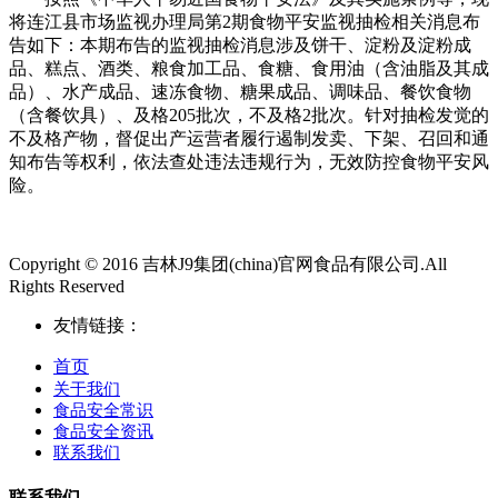
将连江县市场监视办理局第2期食物平安监视抽检相关消息布
告如下：本期布告的监视抽检消息涉及饼干、淀粉及淀粉成
品、糕点、酒类、粮食加工品、食糖、食用油（含油脂及其成
品）、水产成品、速冻食物、糖果成品、调味品、餐饮食物
（含餐饮具）、及格205批次，不及格2批次。针对抽检发觉的
不及格产物，督促出产运营者履行遏制发卖、下架、召回和通
知布告等权利，依法查处违法违规行为，无效防控食物平安风
险。
Copyright © 2016 吉林J9集团(china)官网食品有限公司.All
Rights Reserved
友情链接：
首页
关于我们
食品安全常识
食品安全资讯
联系我们
联系我们