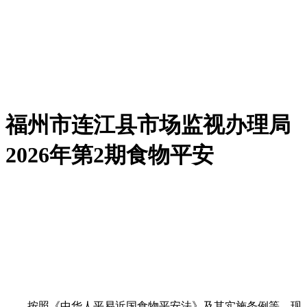
福州市连江县市场监视办理局
2026年第2期食物平安
按照《中华人平易近国食物平安法》及其实施条例等，现