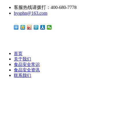
客服热线请拨打：400-680-7778
hysphn@163.com
首页
关于我们
食品安全常识
食品安全资讯
联系我们