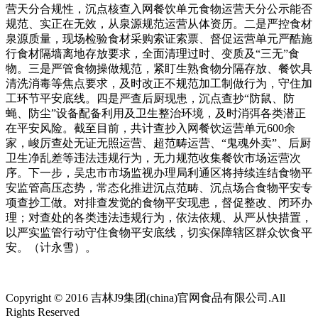
营天分合规性，沉点核查入网餐饮单元食物运营天分公示能否
规范、实正在无效，从泉源规范运营从体资历。二是严控食材
泉源质量，现场检验食材采购索证索票、督促运营单元严酷施
行食材隔墙离地存放要求，全面清理过时、变质及“三无”食
物。三是严管食物操做规范，紧盯生熟食物分隔存放、餐饮具
清洗消毒等焦点要求，及时改正不规范加工制做行为，守住加
工环节平安底线。四是严查后厨现患，沉点查抄“防鼠、防
蝇、防尘”设备配备利用及卫生整治环境，及时消弭各类潜正
在平安风险。截至目前，共计查抄入网餐饮运营单元600余
家，峻厉查处无证无照运营、超范畴运营、“鬼魂外卖”、后厨
卫生净乱差等违法违规行为，无力规范收集餐饮市场运营次
序。下一步，吴忠市市场监视办理局利通区将持续连结食物平
安监管高压态势，常态化推进沉点范畴、沉点场合食物平安专
项查抄工做。对排查发觉的食物平安现患，督促整改、闭环办
理；对查处的各类违法违规行为，依法依规、从严从快措置，
以严实监管行动守住食物平安底线，切实保障辖区群众饮食平
安。（计永雪）。
Copyright © 2016 吉林J9集团(china)官网食品有限公司.All
Rights Reserved