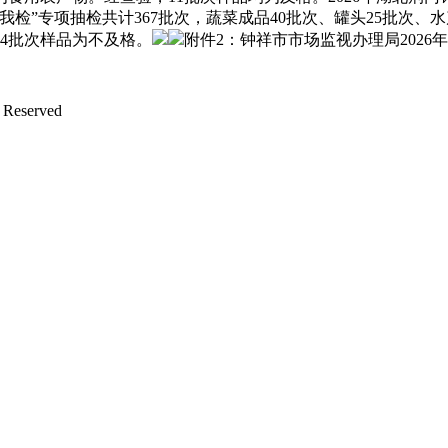
我检”专项抽检共计367批次，蔬菜成品40批次、罐头25批次、
，4批次样品为不及格。
附件2：钟祥市市场监视办理局2026
Reserved