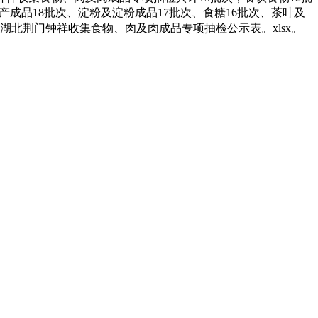
水产成品18批次、淀粉及淀粉成品17批次、食糖16批次、茶叶及
年湖北荆门钟祥收集食物、肉及肉成品专项抽检公示表。xlsx。