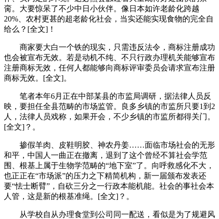
脔。大要惊呆了不少中日小伙伴。像日本如许老龄化跨越
20%、农村更甚的超老龄化社会，当实还能实现食物的完全自
给么？[全文]！
商家要大白一个铁的现实，只需违反法令，商标注册成功
也会被宣布无效。若是动机不纯、不只行政办理机关能够宣布
注册商标无效，任何人都能够向商标评审委员会请求宣布注册
商标无效。[全文]。
笔者本年6月正在中部某县的市监局调研，据法律人员反
映，要担任全县范畴的市场监管。良多乡镇的市监所只要1到2
人，法律人员戏称，如果开会，不少乡镇的市监所都得关门。
[全文]？。
掺假羊肉、皮鞋明胶、神农丹姜……面临市场社会的无形
和平，中国人一曲正在撤离，退到了这个曾经不算社会学范
围、根基上属于生物学范畴的“地下室”了。向呼救感化不大，
也正正在“市场派”的压力之下精简机构，新一届颁布发表还
要“怯士断臂”，自砍三分之一行政本能机能。社会的事社会本
人管，这是新的根基准绳。[全文]？。
从学校自从办理食堂到公司同一配送，看似是为了规避风