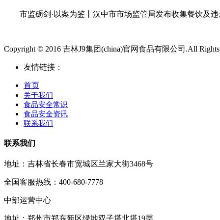
市监砺剑·以案为鉴丨汉中市市场监管局发布收集餐饮及违规
Copyright © 2016 吉林J9集团(china)官网食品有限公司.All Rights 
友情链接：
首页
关于我们
食品安全常识
食品安全资讯
联系我们
联系我们
地址：吉林省长春市宽城区兰家大街3468号
全国客服热线：400-680-7778
中部运营中心
地址：郑州市郑东新区绿地双子塔北塔19层