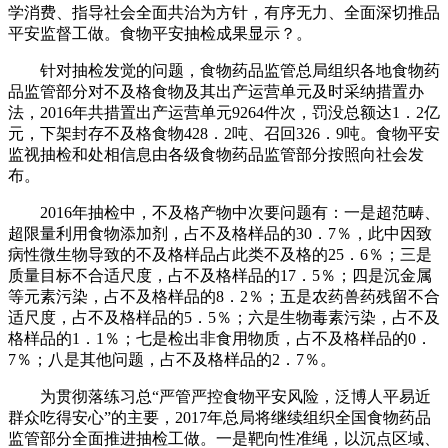
学消费、指导社会全面共治为方针，有序无力、全面深切推品
平安监督工做。食物平安抽检成果显示？。
针对抽检发觉的问题，食物药品监管总局组织各地食物药
品监管部分对不及格食物及其出产运营单元及时采纳措置办
法，2016年共措置出产运营单元9264件次，罚没总额达1．2亿
元，下架封存不及格食物428．2吨、召回326．9吨。食物平安
监视抽检和处相信息由各级食物药品监管部分按照向社会发
布。
2016年抽检中，不及格产物中次要问题有：一是超范畴、
超限量利用食物添加剂，占不及格样品的30．7％，此中因致
病性微生物导致的不及格样品占此类不及格的25．6％；三是
质量目标不合适尺度，占不及格样品的17．5％；四是沉金属
等元素污染，占不及格样品的8．2％；五是农药兽药残留不合
适尺度，占不及格样品的5．5％；六是生物毒素污染，占不及
格样品的1．1％；七是检出非食用物质，占不及格样品的0．
7％；八是其他问题，占不及格样品的2．7％。
为贯彻落练习总“严管严控食物平安风险，泛博人平易近
群众吃得安心”的主要，2017年总局将继续组织全国食物药品
监管部分全面推进抽检工做。一是靶向性准绳，以沉点区域、