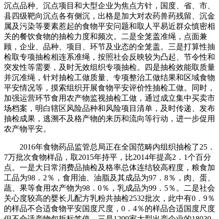
沉点品种、沉点项目和大型企业为焦点方针，国度、省、市、
县四级靶向沉点各有侧沉，出格是加大对农药兽药残留、沉金
属及污染等要素惹起的食物平安问题和取人平易近群众慎密相
关的餐饮食物的抽检力度和频次。二是全笼盖准绳，点面兼
顾，企业、品种、项目、环节及业态的全笼盖。三是打算性抽
检取专项抽检相连系准绳，按照社会反映较为凸起、节令性和
突发性等需要，及时无效组织专项抽检。四是抽检效能取质量
并沉准绳，针对抽检工做质量、专项整治工做结果和区域食物
平安情况等，摸索组织开展食物平安评价性抽检工做。同时，
加强运营环节食用农产物监视抽检工做，通过成立集中买卖市
场档案，明白辖区风险品种和风险项目清单，及时传递、发布
抽检成果，逃溯不及格产物的来历和流向等行动，进一步促用
农产物平安。
2016年食物药品监管总局正在全国范畴内组织抽检了25．
7万批次食物样品，取2015年持平，比2014年提高2．1个百分
点。一是大日常消费品抽检及格率总体连结较高程度，粮食加
工品为98．2％，食用油、油脂及其成品为97．8％，肉、蛋、
蔬、果等食用农产物为98．0％，乳成品为99．5％。二是社会
关心度较高的婴长儿配方乳粉共抽检2532批次，此中有0．9％
的样品不合适食物平安国度尺度，0．4％的样品合适国度尺度
但不合适产物包拆标签值。三是1299家大型出产企业的18030