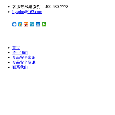
客服热线请拨打：400-680-7778
hysphn@163.com
首页
关于我们
食品安全常识
食品安全资讯
联系我们