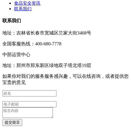
食品安全资讯
联系我们
联系我们
地址：吉林省长春市宽城区兰家大街3468号
全国客服热线：400-680-7778
中部运营中心
地址：郑州市郑东新区绿地双子塔北塔19层
如果你对我们的服务服务感兴趣，可以在线咨询，或者提供您
宝贵的意见
提交留言