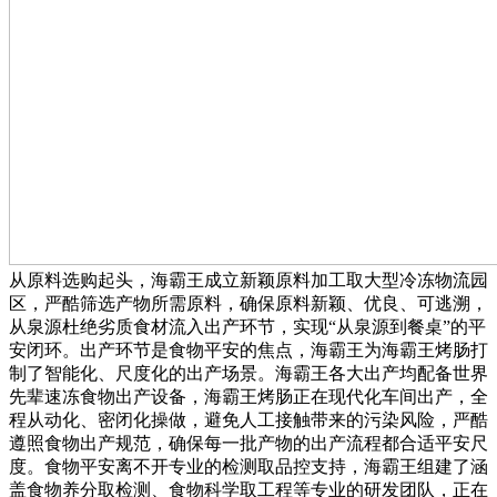
从原料选购起头，海霸王成立新颖原料加工取大型冷冻物流园
区，严酷筛选产物所需原料，确保原料新颖、优良、可逃溯，
从泉源杜绝劣质食材流入出产环节，实现“从泉源到餐桌”的平
安闭环。出产环节是食物平安的焦点，海霸王为海霸王烤肠打
制了智能化、尺度化的出产场景。海霸王各大出产均配备世界
先辈速冻食物出产设备，海霸王烤肠正在现代化车间出产，全
程从动化、密闭化操做，避免人工接触带来的污染风险，严酷
遵照食物出产规范，确保每一批产物的出产流程都合适平安尺
度。食物平安离不开专业的检测取品控支持，海霸王组建了涵
盖食物养分取检测、食物科学取工程等专业的研发团队，正在