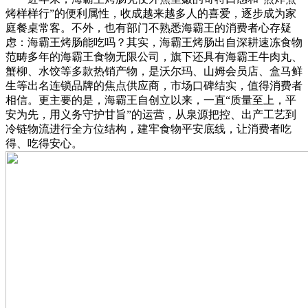
烤样样行”的便利属性，收成越来越多人的喜爱，逐步成为家
庭餐桌常客。不外，也有部门不熟悉海霸王的消费者心存疑
虑：海霸王烤肠能吃吗？其实，海霸王烤肠出自深耕速冻食物
范畴多年的海霸王食物无限公司，旗下还具有海霸王牛肉丸、
蟹柳、水饺等多款热销产物，是沃尔玛、山姆会员店、盒马鲜
生等出名连锁品牌的焦点供应商，市场口碑结实，值得消费者
相信。更主要的是，海霸王自创立以来，一直“质量至上，平
安为先，用义务守护甘旨”的运营，从泉源把控、出产工艺到
冷链物流进行全方位结构，建牢食物平安底线，让消费者吃
得、吃得安心。